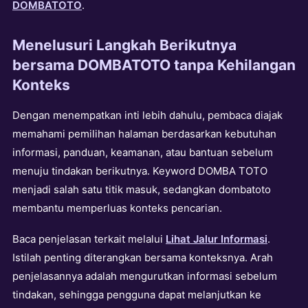
DOMBATOTO
.
Menelusuri Langkah Berikutnya
bersama DOMBATOTO tanpa Kehilangan
Konteks
Dengan menempatkan inti lebih dahulu, pembaca diajak
memahami pemilihan halaman berdasarkan kebutuhan
informasi, panduan, keamanan, atau bantuan sebelum
menuju tindakan berikutnya. Keyword DOMBA TOTO
menjadi salah satu titik masuk, sedangkan dombatoto
membantu memperluas konteks pencarian.
Baca penjelasan terkait melalui
Lihat Jalur Informasi
.
Istilah penting diterangkan bersama konteksnya. Arah
penjelasannya adalah mengurutkan informasi sebelum
tindakan, sehingga pengguna dapat melanjutkan ke