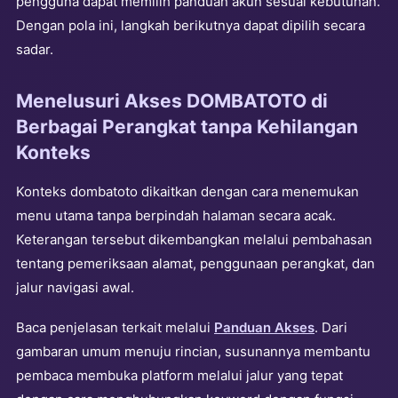
pengguna dapat memilih panduan akun sesuai kebutuhan.
Dengan pola ini, langkah berikutnya dapat dipilih secara
sadar.
Menelusuri Akses DOMBATOTO di
Berbagai Perangkat tanpa Kehilangan
Konteks
Konteks dombatoto dikaitkan dengan cara menemukan
menu utama tanpa berpindah halaman secara acak.
Keterangan tersebut dikembangkan melalui pembahasan
tentang pemeriksaan alamat, penggunaan perangkat, dan
jalur navigasi awal.
Baca penjelasan terkait melalui
Panduan Akses
. Dari
gambaran umum menuju rincian, susunannya membantu
pembaca membuka platform melalui jalur yang tepat