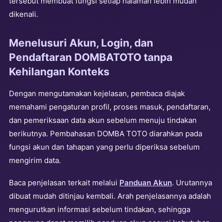
tersebut membuat fungsi setiap halaman lebih mudah
dikenali.
Menelusuri Akun, Login, dan
Pendaftaran DOMBATOTO tanpa
Kehilangan Konteks
Dengan mengutamakan kejelasan, pembaca diajak
memahami pengaturan profil, proses masuk, pendaftaran,
dan pemeriksaan data akun sebelum menuju tindakan
berikutnya. Pembahasan DOMBA TOTO diarahkan pada
fungsi akun dan tahapan yang perlu diperiksa sebelum
mengirim data.
Baca penjelasan terkait melalui
Panduan Akun
. Urutannya
dibuat mudah ditinjau kembali. Arah penjelasannya adalah
mengurutkan informasi sebelum tindakan, sehingga